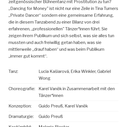
zeitgenössischer Bühnentanz mit Prostitution zu tun?
„Dancing for Money" ist nicht nur eine Zeile in Tina Turners
„Private Dancer“ sondern eine gemeinsame Erfahrung,
die in diesem Tanzabend zu einer Bilanz von drei
erfahrenen, „professionellen" Tänzer*innen führt. Sie
zeigen ihrem Publikum und sich selbst, was sie alles tun
mussten und auch freiwillig getan haben, was sie
mittlerweile „drauf haben“ und was beim Publikum
„immer gut kommt“.
Tanz:
Lucia Kašiarová, Erika Winkler, Gabriel
Wong
Choreografie:
Karel Vaněk in Zusammenarbeit mit den
Tänzer*innen
Konzeption:
Guido Preuß, Karel Vaněk
Dramaturgie:
Guido Preuß
Kostümbild:
Melanie Riester