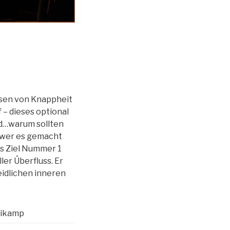
esen von Knappheit
f – dieses optional
nd…warum sollten
 wer es gemacht
es Ziel Nummer 1
ler Überfluss. Er
idlichen inneren
Weikamp