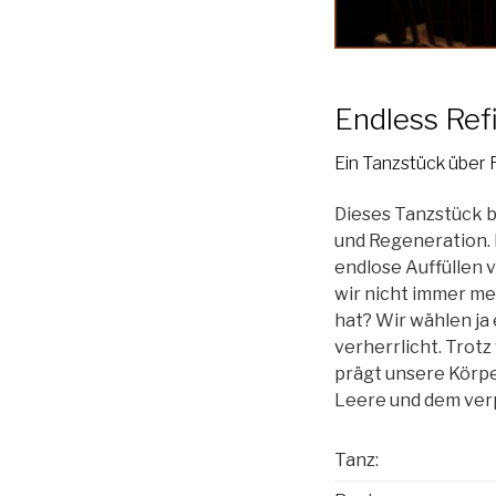
Endless Refi
Ein Tanzstück über 
Dieses Tanzstück b
und Regeneration. D
endlose Auffüllen
wir nicht immer m
hat? Wir wählen ja 
verherrlicht. Trotz
prägt unsere Körp
Leere und dem ve
Tanz: