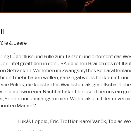
ll
Fülle & Leere
ringt Überfluss und Fülle zum Tanzen und erforscht das W
er Titel greift den in den USA üblichen Brauch des refill au
 von Getränken. Wir leben im Zwangsmythos Schlaraffenla
ehr und mehr haben wollen, ganz egal wo es herkommt, und
eine Politik, die konstantes Wachstum als gesellschaftlich
 viel beschworener Nachhaltigkeit herrscht bei uns ein grel
er, Seelen und Umgangsformen. Wohin also mit der unverme
rpönten Mangel?
Lukáš Lepold , Eric Trottier, Karel Vaněk, Tobias 