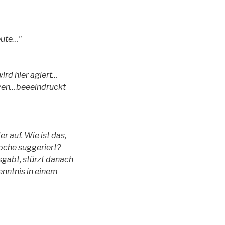
eute…"
wird hier agiert…
rven…beeeindruckt
er auf. Wie ist das,
oche suggeriert?
sgabt, stürzt danach
kenntnis in einem