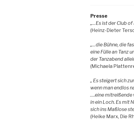
Presse
„…Es ist der Club o
(Heinz-Dieter Ters
„…die Bühne, die fas
eine Fülle an Tanz
der Tanzabend alle
(Michaela Plattenre
„ Es steigert sich zu
wenn man endlos nac
….eine mitreißende 
in ein Loch. Es mit 
sich ins Maßlose s
(Heike Marx, Die Rh