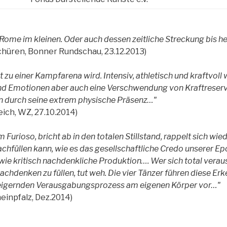
f Rome im kleinen. Oder auch dessen zeitliche Streckung bis h
chüren, Bonner Rundschau, 23.12.2013)
t zu einer Kampfarena wird. Intensiv, athletisch und kraftvoll 
 und Emotionen aber auch eine Verschwendung von Kraftrese
in durch seine extrem physische Präsenz…"
ich, WZ, 27.10.2014)
m Furioso, bricht ab in den totalen Stillstand, rappelt sich wied
hfüllen kann, wie es das gesellschaftliche Credo unserer Ep
wie kritisch nachdenkliche Produktion…. Wer sich total verau
Nachdenken zu füllen, tut weh. Die vier Tänzer führen diese Er
teigernden Verausgabungsprozess am eigenen Körper vor…"
einpfalz, Dez.2014)