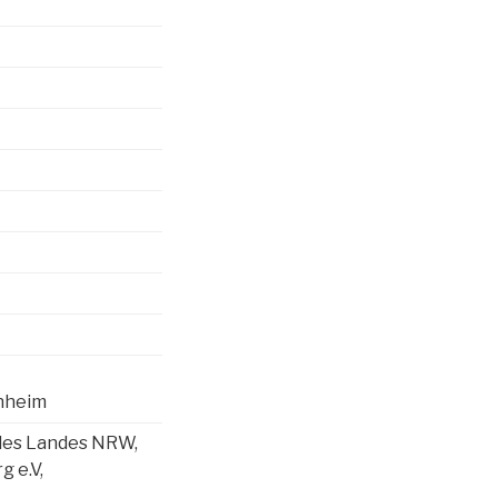
nnheim
 des Landes NRW,
 e.V,