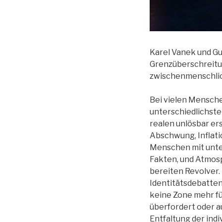
Karel Vanek und G
Grenzüberschreitun
zwischenmenschlic
Bei vielen Mensch
unterschiedlichste
realen unlösbar er
Abschwung, Inflati
Menschen mit unter
Fakten, und Atmosp
bereiten Revolver. 
Identitätsdebatten 
keine Zone mehr fü
überfordert oder 
Entfaltung der indi