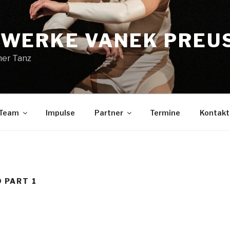
WERKE VANEK PREU
her Tanz
Team
Impulse
Partner
Termine
Kontakt
 PART 1