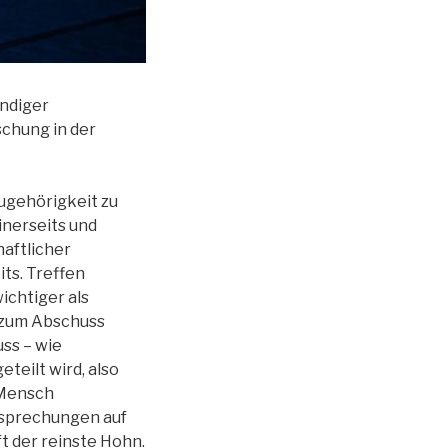
ändiger
chung in der
ugehörigkeit zu
inerseits und
haftlicher
its. Treffen
ichtiger als
m zum Abschuss
uss – wie
eteilt wird, also
 Mensch
rsprechungen auf
ft der reinste Hohn.