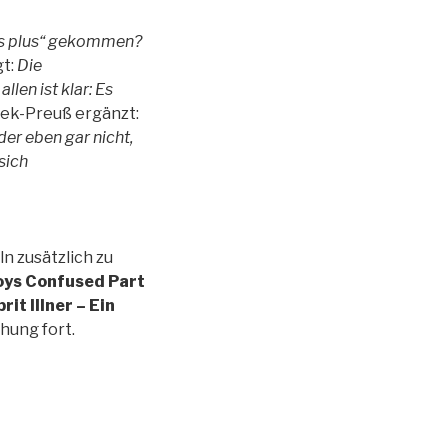
 vas plus“ gekommen?
gt:
Die
len ist klar: Es
ek-Preuß ergänzt:
der eben gar nicht,
sich
n zusätzlich zu
oys Confused Part
it Illner – Ein
hung fort.