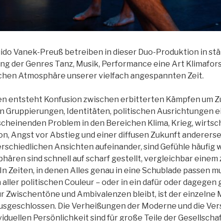
uido
Vanek-Preuß betreiben in dieser Duo-Produktion in st
g der Genres Tanz, Musik, Performance eine Art Klimafors
hen Atmosphäre unserer vielfach angespannten Zeit.
en entsteht Konfusion zwischen erbitterten Kämpfen um Z
n Gruppierungen, Identitäten, politischen Ausrichtungen e
scheinenden Problem in den Bereichen Klima, Krieg, wirtsc
on, Angst vor Abstieg und einer diffusen Zukunft andererse
schiedlichen Ansichten aufeinander, sind Gefühle häufig w
hären sind schnell auf scharf gestellt, vergleichbar eine
In Zeiten, in denen Alles genau in eine Schublade passen m
aller politischen Couleur – oder in ein dafür oder dagegen g
r Zwischentöne und Ambivalenzen bleibt, ist der einzelne
ausgeschlossen. Die Verheißungen der Moderne und die Ve
viduellen Persönlichkeit sind für große Teile der Gesellscha