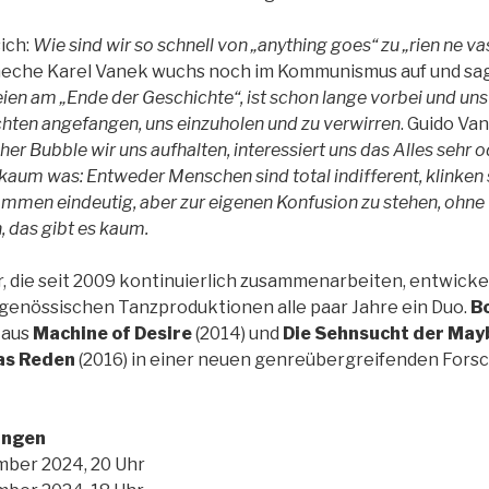
ich:
Wie sind wir so schnell von „anything goes“ zu „rien ne
heche Karel Vanek wuchs noch im Kommunismus auf und sa
en am „Ende der Geschichte“, ist schon lange vorbei und uns al
hten angefangen, uns einzuholen und zu verwirren
. Guido
Van
er Bubble wir uns aufhalten, interessiert uns das Alles sehr o
kaum was: Entweder Menschen sind total indifferent, klinken 
ommen eindeutig, aber zur eigenen Konfusion zu stehen, ohne
 das gibt es kaum.
r, die seit 2009 kontinuierlich zusammenarbeiten, entwickel
tgenössischen Tanzproduktionen alle paar Jahre ein Duo.
B
 aus
Machine of Desire
(2014) und
Die Sehnsucht der Maybr
as Reden
(2016) in einer neuen genreübergreifenden Forsc
ungen
mber 2024, 20 Uhr