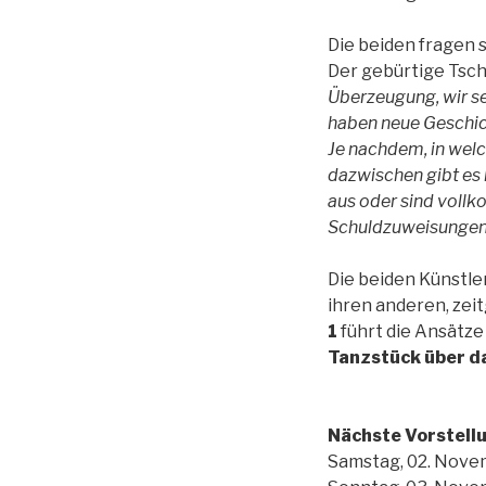
Die beiden fragen s
Der gebürtige Tsc
Überzeugung, wir sei
haben neue Geschic
Je nachdem, in welch
dazwischen gibt es 
aus oder sind vollk
Schuldzuweisungen,
Die beiden Künstle
ihren anderen, zei
1
führt die Ansätze
Tanzstück über d
Nächste Vorstell
Samstag, 02. Nove