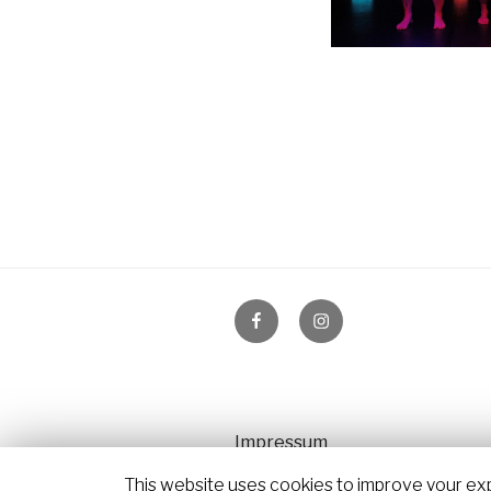
Folge
Instagram
uns
auf
Facebook
Impressum
Datenschutzerklärung
This website uses cookies to improve your expe