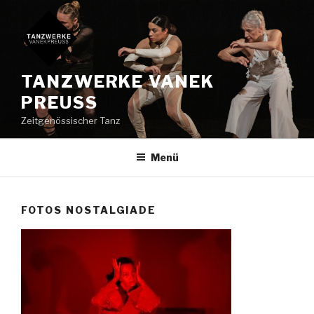
Zum
Inhalt
springen
TANZWERKE VANEK
PREUSS
Zeitgenössischer Tanz
Menü
FOTOS NOSTALGIADE